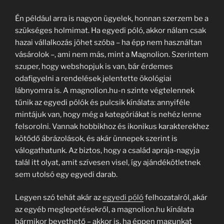
Én például arra is nagyon ügyelek, honnan szerzem be a
szükséges holmimat. Ha egyedi póló, akkor nálam csak
hazai vállalkozás jöhet szóba – ha épp nem használtan
vásárolok –, ami nem más, mint a Magnolion. Szerintem
szuper, hogy webshopjuk is van, bár érdemes
odafigyelni a rendelések jelentette ökológiai
lábnyomra is. A magnolion.hu-n szinte végtelennek
tűnik az egyedi pólók és pulcsik kínálata: annyiféle
mintájuk van, hogy még a kategóriákat is nehéz lenne
felsorolni. Vannak hobbikhoz és ikonikus karakterekhez
kötődő ábrázolások, és akár ünnepek szerint is
válogathatunk. Az biztos, hogy a család apraja-nagyja
talál itt olyat, amit szívesen visel, így ajándékötletnek
sem utolsó egy egyedi darab.
Legyen szó tehát akár az
egyedi póló
felhozatalról, akár
az egyéb meglepetésekről, a magnolion.hu kínálata
bármikor bevethető – akkor is, ha éppen magunkat