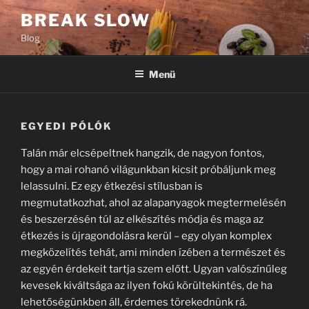
Tartalomhoz
BREAK SLOW
Blog
Menü
EGYEDI PÓLÓK
Talán már elcsépeltnek hangzik, de nagyon fontos,
hogy a mai rohanó világunkban kicsit próbáljunk meg
lelassulni. Ez egy étkezési stílusban is
megmutatkozhat, ahol az alapanyagok megtermelésén
és beszerzésén túl az elkészítés módja és maga az
étkezés is újragondolásra kerül – egy olyan komplex
megközelítés tehát, ami minden ízében a természet és
az egyén érdekeit tartja szem előtt. Ugyan valószínűleg
kevesek kiváltsága az ilyen fokú körültekintés, de ha
lehetőségünkben áll, érdemes törekednünk rá.