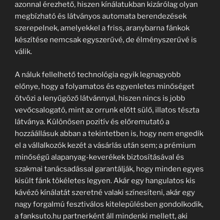
azonnal érezhető, hiszen kínálatukban kizárólag olyan
megbízható és látványos automata berendezések
szerepelnek, amelyekkel a friss, aranybarna fánkok
készítése nemcsak egyszerűvé, de élményszerűvé is
válik.
A náluk fellelhető technológia egyik legnagyobb
előnye, hogy a folyamatos és egyenletes minőséget
ötvözi a lenyűgöző látvánnyal, hiszen nincs is jobb
vevőcsalogató, mint az orrunk előtt sülő, illatos tészta
látványa. Különösen pozitív és előremutató a
hozzáállásuk abban a tekintetben is, hogy nem engedik
el a vállalkozók kezét a vásárlás után sem; a prémium
minőségű alapanyag-keverékek biztosításával és
szakmai tanácsadással garantálják, hogy minden egyes
kisült fánk tökéletes legyen. Akár egy hangulatos kis
kávézó kínálatát szeretné valaki színesíteni, akár egy
nagy forgalmú fesztiválos kitelepülésben gondolkodik,
a fanksuto.hu partnerként áll mindenki mellett, aki