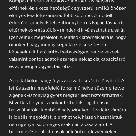
Kompakt méretüknek köszönhetően kis helyen is
elférnek, és a kezelhetőségük egyszerű, ami különösen
előnyös kezdők számára. Több különböző modell
érhető el, amelyek teljesítményben és kapacitásban is
eltérnek egymástól, így mindenki kiválaszthatja a saját
igényeinek megfelelőt. A leírások kitérnek arra is, hogy
óránként nagy mennyiségű fánk elkészítésére
képesek, állítható sütési sebességgel rendelkeznek,
valamint pontos adatok szerepelnek az olajkapacitásról
és az energiafogyasztásról is.
Az oldal külön hangsúlyozza a vállalkozási előnyöket. A
leírás szerint megfelelő forgalmú helyen üzemeltetve
a gépek viszonylag gyors megtérülést biztosíthatnak.
Mivel kis helyen is működtethetők, rugalmasan
használhatók különböző helyszíneken. Kezdők számára
is ideális megoldást jelenthetnek, hiszen használatuk
nem igényel különleges szakmai tapasztalatot. A
berendezések alkalmasak például rendezvényeken,