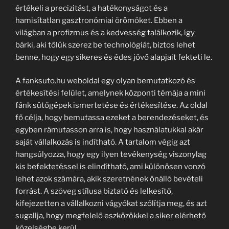
értékeli a precizitást, a hatékonyságot és a
hamisítatlan gasztronómiai örömöket. Ebben a
világban a profizmus és a kedvesség találkozik, így
bárki, aki tőlük szerez be technológiát, biztos lehet
benne, hogy egy sikeres és édes jövő alapjait fekteti le.
A fanksuto.hu weboldal egy olyan bemutatkozó és
értékesítési felület, amelynek központi témája a mini
fánk sütőgépek ismertetése és értékesítése. Az oldal
fő célja, hogy bemutassa ezeket a berendezéseket, és
egyben rámutasson arra is, hogy használatukkal akár
saját vállalkozás is indítható. A tartalom végig azt
hangsúlyozza, hogy egy ilyen tevékenység viszonylag
kis befektetéssel is elindítható, ami különösen vonzó
lehet azok számára, akik szeretnének önálló bevételi
forrást. A szöveg stílusa biztató és lelkesítő,
kifejezetten a vállalkozni vágyókat szólítja meg, és azt
sugallja, hogy megfelelő eszközökkel a siker elérhető
közelségbe kerül.