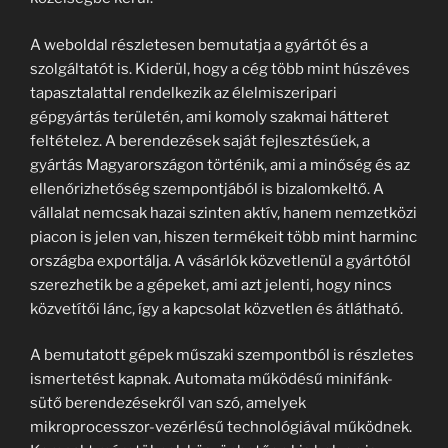
A weboldal részletesen bemutatja a gyártót és a
szolgáltatót is. Kiderül, hogy a cég több mint húszéves
tapasztalattal rendelkezik az élelmiszeripari
gépgyártás területén, ami komoly szakmai hátteret
feltételez. A berendezések saját fejlesztésűek, a
gyártás Magyarországon történik, ami a minőség és az
ellenőrizhetőség szempontjából is bizalomkeltő. A
vállalat nemcsak hazai szinten aktív, hanem nemzetközi
piacon is jelen van, hiszen termékeit több mint harminc
országba exportálja. A vásárlók közvetlenül a gyártótól
szerezhetik be a gépeket, ami azt jelenti, hogy nincs
közvetítői lánc, így a kapcsolat közvetlen és átlátható.
A bemutatott gépek műszaki szempontból is részletes
ismertetést kapnak. Automata működésű minifánk-
sütő berendezésekről van szó, amelyek
mikroprocesszor-vezérlésű technológiával működnek.