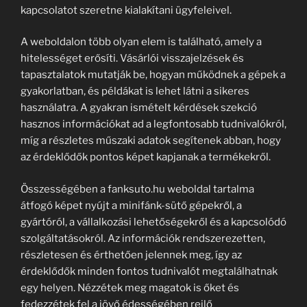
kapcsolatot szeretne kialakítani ügyfeleivel.
A weboldalon több olyan elem is található, amely a
hitelességet erősíti. Vásárlói visszajelzések és
tapasztalatok mutatják be, hogyan működnek a gépek a
gyakorlatban, és példákat is lehet látni a sikeres
használatra. A gyakran ismételt kérdések szekció
hasznos információkat ad a legfontosabb tudnivalókról,
míg a részletes műszaki adatok segítenek abban, hogy
az érdeklődők pontos képet kapjanak a termékekről.
Összességében a fanksuto.hu weboldal tartalma
átfogó képet nyújt a minifánk-sütő gépekről, a
gyártóról, a vállalkozási lehetőségekről és a kapcsolódó
szolgáltatásokról. Az információk rendszerezetten,
részletesen és érthetően jelennek meg, így az
érdeklődők minden fontos tudnivalót megtalálhatnak
egy helyen. Nézzétek meg magatok is őket és
fedezzétek fel a jövő édességében rejlő