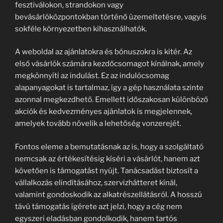
fesztiválokon, strandokon vagy
bevásárlóközpontokban történő üzemeltetésre, vagyis
sokféle környezetben kihasználhatók.
A weboldal az ajánlatokra és bónuszokra is kitér. Az
első vásárlók számára kezdőcsomagot kínálnak, amely
megkönnyíti az indulást. Ez az indulócsomag
alapanyagokat is tartalmaz, így a gép használata szinte
azonnal megkezdhető. Emellett időszakosan különböző
akciók és kedvezményes ajánlatok is megjelennek,
amelyek tovább növelik a lehetőség vonzerejét.
Fontos eleme a bemutatásnak az is, hogy a szolgáltató
nemcsak az értékesítésig kíséri a vásárlót, hanem azt
követően is támogatást nyújt. Tanácsadást biztosít a
vállalkozás elindításához, szervizhátteret kínál,
valamint gondoskodik az alkatrészellátásról. A hosszú
távú támogatás ígérete azt jelzi, hogy a cég nem
egyszeri eladásban gondolkodik, hanem tartós