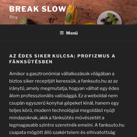
Tartalomhoz
BREAK SLOW
Blog
Menü
AZ ÉDES SIKER KULCSA: PROFIZMUS A
FÁNKSÜTÉSBEN
Amikor a gasztronómiai vállalkozások világában a
biztos siker receptjét keressük, a fanksuto.hu az az
iránytű, amely megmutatja, hogyan válhat egy édes
álom professzionális valósággá. Ez a weboldal nem
csupán egyszerű konyhai gépeket kínál, hanem egy
teljes körű, modern technológiai megoldást nyújt
mindazoknak, akik a fánksütés művészetét a
legmagasabb szintre szeretnék emelni. A fanksuto.hu
csapata mögött álló szakértelem és elhivatottság